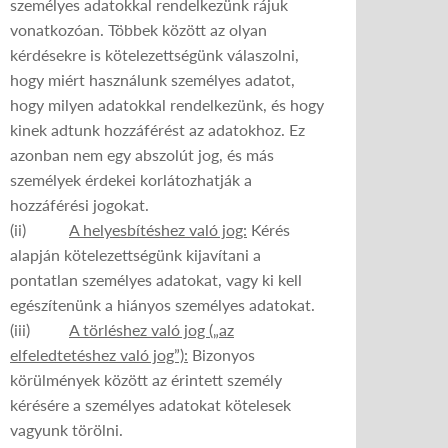
személyes adatokkal rendelkezünk rájuk
vonatkozóan. Többek között az olyan
kérdésekre is kötelezettségünk válaszolni,
hogy miért használunk személyes adatot,
hogy milyen adatokkal rendelkezünk, és hogy
kinek adtunk hozzáférést az adatokhoz. Ez
azonban nem egy abszolút jog, és más
személyek érdekei korlátozhatják a
hozzáférési jogokat.
(ii)
A helyesbítéshez való jog:
Kérés
alapján kötelezettségünk kijavítani a
pontatlan személyes adatokat, vagy ki kell
egészítenünk a hiányos személyes adatokat.
(iii)
A törléshez való jog („az
elfeledtetéshez való jog”):
Bizonyos
körülmények között az érintett személy
kérésére a személyes adatokat kötelesek
vagyunk törölni.