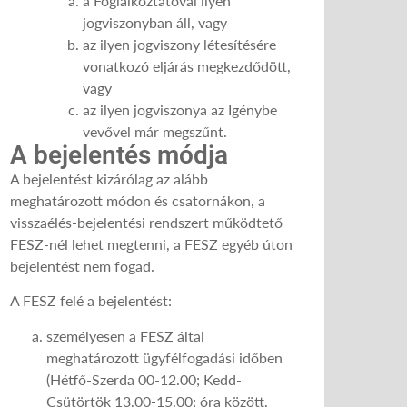
a Foglalkoztatóval ilyen
jogviszonyban áll, vagy
az ilyen jogviszony létesítésére
vonatkozó eljárás megkezdődött,
vagy
az ilyen jogviszonya az Igénybe
vevővel már megszűnt.
A bejelentés módja
A bejelentést kizárólag az alább
meghatározott módon és csatornákon, a
visszaélés-bejelentési rendszert működtető
FESZ-nél lehet megtenni, a FESZ egyéb úton
bejelentést nem fogad.
A FESZ felé a bejelentést:
személyesen a FESZ által
meghatározott ügyfélfogadási időben
(Hétfő-Szerda 00-12.00; Kedd-
Csütörtök 13.00-15.00; óra között,