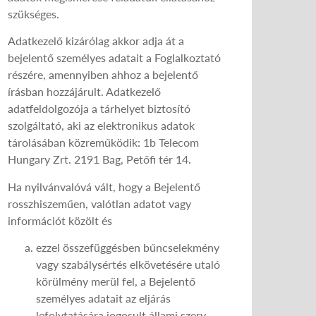
szükséges.
Adatkezelő kizárólag akkor adja át a
bejelentő személyes adatait a Foglalkoztató
részére, amennyiben ahhoz a bejelentő
írásban hozzájárult. Adatkezelő
adatfeldolgozója a tárhelyet biztosító
szolgáltató, aki az elektronikus adatok
tárolásában közreműködik: 1b Telecom
Hungary Zrt. 2191 Bag, Petőfi tér 14.
Ha nyilvánvalóvá vált, hogy a Bejelentő
rosszhiszeműen, valótlan adatot vagy
információt közölt és
ezzel összefüggésben bűncselekmény
vagy szabálysértés elkövetésére utaló
körülmény merül fel, a Bejelentő
személyes adatait az eljárás
lefolytatására jogosult állami szerv,