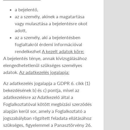
a bejelentő,
az a személy, akinek a magatartása
vagy mulasztása a bejelentésre okot
adott,
az a személy, aki a bejelentésben
foglaltakról érdemi információval
rendelkezhet
A kezelt adatok köre:
A bejelentés ténye, annak kivizsgálásához
elengedhetetlenül szükséges személyes
adatok.
Az adatkezelés jogalapja:
Az adatkezelés jogalapja a GDPR 6. cikk (1)
bekezdésének b) és c) pontja, mivel az
adatkezelésre az Adatkezelő által a
Foglalkoztatóval kötött megbízási szerződés
alapján kerül sor, amely a Foglalkoztató a
jogszabályban rögzített feladata ellátásához
szükséges, figyelemmel a Panasztörvény 26.