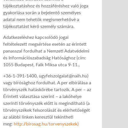
tájékoztatáshoz és hozzáféréshez való joga
gyakorlása során a bejelentő személyes
adatai nem tehetők megismerhetővé a
tájékoztatást kérő személy számára.
Adatkezeléshez kapcsolódó jogai
feltételezett megsértése esetén az érintett
panasszal fordulhat a Nemzeti Adatvédelmi
és Információszabadság Hatósághoz (cím:
1055 Budapest, Falk Miksa utca 9-11.,
+36-1-391-1400, ugyfelszolgalat@naih.hu)
vagy bírósághoz fordulhat. A per elbírálása a
törvényszék hatáskörébe tartozik. A per – az
Érintett választása szerint – a lakóhelye
szerinti törvényszék előtt is megindítható (a
törvényszékek felsorolását és elérhetőségét
az alábbi linken keresztül tekintheti
meg:
http://birosag.hu/torvenyszekek)