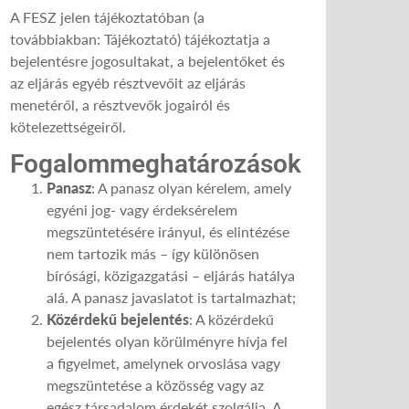
A FESZ jelen tájékoztatóban (a
továbbiakban: Tájékoztató) tájékoztatja a
bejelentésre jogosultakat, a bejelentőket és
az eljárás egyéb résztvevőit az eljárás
menetéről, a résztvevők jogairól és
kötelezettségeiről.
Fogalommeghatározások
Panasz
: A panasz olyan kérelem, amely
egyéni jog- vagy érdeksérelem
megszüntetésére irányul, és elintézése
nem tartozik más – így különösen
bírósági, közigazgatási – eljárás hatálya
alá. A panasz javaslatot is tartalmazhat;
Közérdekű bejelentés
: A közérdekű
bejelentés olyan körülményre hívja fel
a figyelmet, amelynek orvoslása vagy
megszüntetése a közösség vagy az
egész társadalom érdekét szolgálja. A