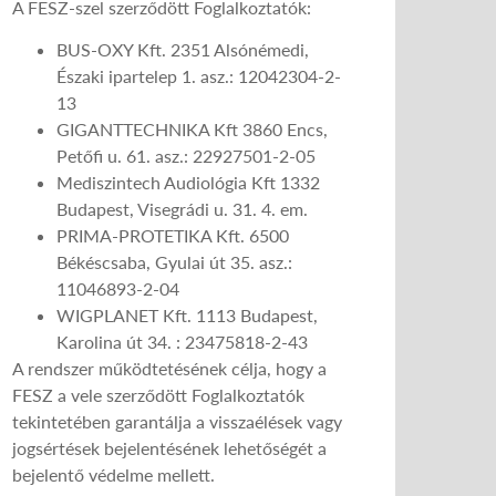
A FESZ-szel szerződött Foglalkoztatók:
BUS-OXY Kft. 2351 Alsónémedi,
Északi ipartelep 1. asz.: 12042304-2-
13
GIGANTTECHNIKA Kft 3860 Encs,
Petőfi u. 61. asz.: 22927501-2-05
Mediszintech Audiológia Kft 1332
Budapest, Visegrádi u. 31. 4. em.
PRIMA-PROTETIKA Kft. 6500
Békéscsaba, Gyulai út 35. asz.:
11046893-2-04
WIGPLANET Kft. 1113 Budapest,
Karolina út 34. : 23475818-2-43
A rendszer működtetésének célja, hogy a
FESZ a vele szerződött Foglalkoztatók
tekintetében garantálja a visszaélések vagy
jogsértések bejelentésének lehetőségét a
bejelentő védelme mellett.