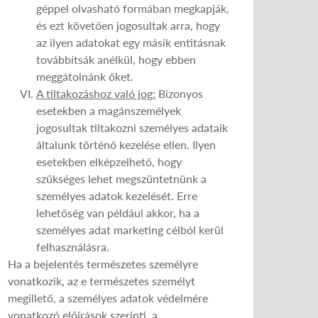
géppel olvasható formában megkapják,
és ezt követően jogosultak arra, hogy
az ilyen adatokat egy másik entitásnak
továbbítsák anélkül, hogy ebben
meggátolnánk őket.
A tiltakozáshoz való jog:
Bizonyos
esetekben a magánszemélyek
jogosultak tiltakozni személyes adataik
általunk történő kezelése ellen. Ilyen
esetekben elképzelhető, hogy
szükséges lehet megszüntetnünk a
személyes adatok kezelését. Erre
lehetőség van például akkor, ha a
személyes adat marketing célból kerül
felhasználásra.
Ha a bejelentés természetes személyre
vonatkozik, az e természetes személyt
megillető, a személyes adatok védelmére
vonatkozó előírások szerinti, a