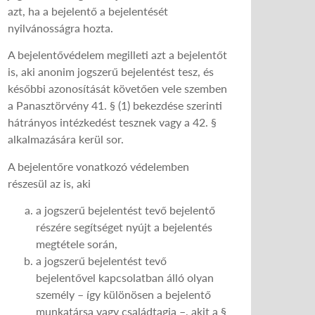
azt, ha a bejelentő a bejelentését
nyilvánosságra hozta.
A bejelentővédelem megilleti azt a bejelentőt
is, aki anonim jogszerű bejelentést tesz, és
későbbi azonosítását követően vele szemben
a Panasztörvény 41. § (1) bekezdése szerinti
hátrányos intézkedést tesznek vagy a 42. §
alkalmazására kerül sor.
A bejelentőre vonatkozó védelemben
részesül az is, aki
a jogszerű bejelentést tevő bejelentő
részére segítséget nyújt a bejelentés
megtétele során,
a jogszerű bejelentést tevő
bejelentővel kapcsolatban álló olyan
személy – így különösen a bejelentő
munkatársa vagy családtagja –, akit a §