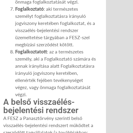
önmaga foglalkoztatását végzi.
Foglalkoztató
: aki természetes
személyt foglalkoztatásra irányuló
jogviszony keretében foglalkoztat, és a
visszaélés-bejelentési rendszer
üzemeltetése tárgyában a FESZ-szel
megbízási szerződést kötött.
Foglalkoztatott
: az a természetes
személy, aki a Foglalkoztató számára és
annak irányítása alatt Foglalkoztatásra
irányuló jogviszony keretében,
ellenérték fejében tevékenységet
végez, vagy önmaga foglalkoztatását
végzi.
A belső visszaélés-
bejelentési rendszer
A FESZ a Panasztörvény szerinti belső
visszaélés-bejelentési rendszert működtet a
szerződött tagvállalatok (a továbbiakban: