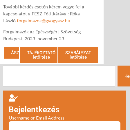
További kérdés esetén kérem vegye fel a
kapcsolatot a FESZ Főtitkárával: Róka
László
forgalmazok@gyogyasz.hu
Forgalmazók az Egészségért Szövetség
Budapest, 2023. november 23.
ÁSZF
TÁJÉKOZTATÓ
SZABÁLYZAT
letöltése
letöltése
Ke
Bejelentkezés
Username or Email Address