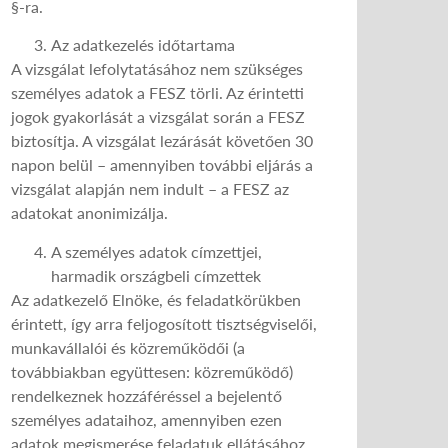
§-ra.
Az adatkezelés időtartama
A vizsgálat lefolytatásához nem szükséges
személyes adatok a FESZ törli. Az érintetti
jogok gyakorlását a vizsgálat során a FESZ
biztosítja. A vizsgálat lezárását követően 30
napon belül – amennyiben további eljárás a
vizsgálat alapján nem indult – a FESZ az
adatokat anonimizálja.
A személyes adatok címzettjei,
harmadik országbeli címzettek
Az adatkezelő Elnöke, és feladatkörükben
érintett, így arra feljogosított tisztségviselői,
munkavállalói és közreműködői (a
továbbiakban együttesen: közreműködő)
rendelkeznek hozzáféréssel a bejelentő
személyes adataihoz, amennyiben ezen
adatok megismerése feladatuk ellátásához