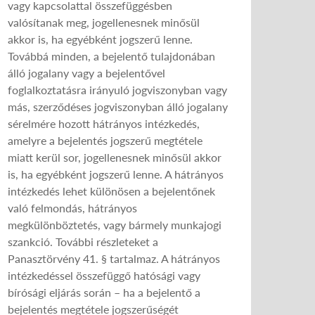
vagy kapcsolattal összefüggésben
valósítanak meg, jogellenesnek minősül
akkor is, ha egyébként jogszerű lenne.
Továbbá minden, a bejelentő tulajdonában
álló jogalany vagy a bejelentővel
foglalkoztatásra irányuló jogviszonyban vagy
más, szerződéses jogviszonyban álló jogalany
sérelmére hozott hátrányos intézkedés,
amelyre a bejelentés jogszerű megtétele
miatt kerül sor, jogellenesnek minősül akkor
is, ha egyébként jogszerű lenne. A hátrányos
intézkedés lehet különösen a bejelentőnek
való felmondás, hátrányos
megkülönböztetés, vagy bármely munkajogi
szankció. További részleteket a
Panasztörvény 41. § tartalmaz. A hátrányos
intézkedéssel összefüggő hatósági vagy
bírósági eljárás során – ha a bejelentő a
bejelentés megtétele jogszerűségét