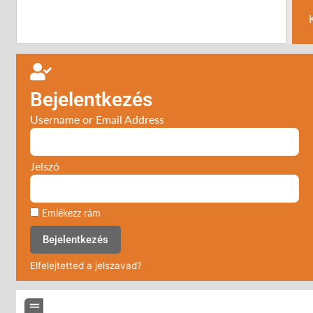
Bejelentkezés
Username or Email Address
Jelszó
Emlékezz rám
Bejelentkezés
Elfelejtetted a jelszavad?