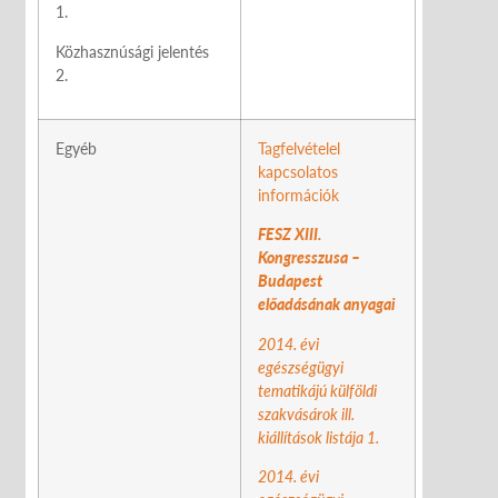
1.
Közhasznúsági jelentés
2.
Egyéb
Tagfelvételel
kapcsolatos
információk
FESZ XIII.
Kongresszusa –
Budapest
előadásának anyagai
2014. évi
egészségügyi
tematikájú külföldi
szakvásárok ill.
kiállítások listája
1.
2014. évi