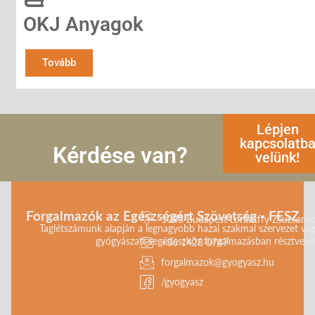
OKJ Anyagok
Tovább
Lépjen
kapcsolatb
Kérdése van?
velünk!
Forgalmazók az Egészségért Szövetség - FESZ
1043 Budapest Lorántffy Zsuzsanna 
Taglétszámunk alapján a legnagyobb hazai szakmai szervezet vag
gyógyászati segédeszköz forgalmazásban résztvevő 
+36 1428 0747
forgalmazok@gyogyasz.hu
/gyogyasz