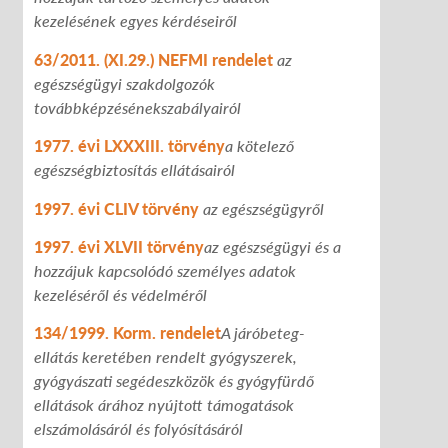
kezelésének egyes kérdéseiről
63/2011. (XI.29.) NEFMI rendelet
az
egészségügyi szakdolgozók
továbbképzésének
szabályairól
1977. évi LXXXIII. törvény
a kötelező
egészségbiztosítás ellátásairól
1997. évi CLIV törvény
az egészségügyről
1997. évi XLVII törvény
az egészségügyi és a
hozzájuk kapcsolódó személyes adatok
kezeléséről és védelméről
134/1999. Korm. rendelet
A járóbeteg-
ellátás keretében rendelt gyógyszerek,
gyógyászati segédeszközök és gyógyfürdő
ellátások árához nyújtott
támogatások
elszámolásáról és folyósításáról