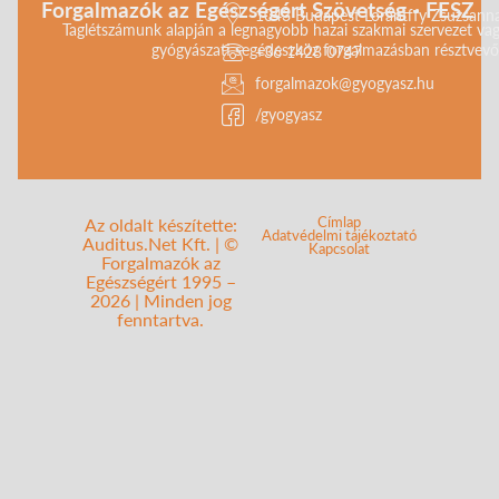
Forgalmazók az Egészségért Szövetség - FESZ
1043 Budapest Lorántffy Zsuzsanna 
Taglétszámunk alapján a legnagyobb hazai szakmai szervezet vag
gyógyászati segédeszköz forgalmazásban résztvevő 
+36 1428 0747
forgalmazok@gyogyasz.hu
/gyogyasz
Címlap
Az oldalt készítette:
Adatvédelmi tájékoztató
Auditus.Net Kft. | ©
Kapcsolat
Forgalmazók az
Egészségért 1995 –
2026 | Minden jog
fenntartva.