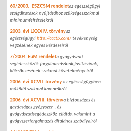
60/2003. ESZCSM rendelet
az egészségügyi
szolgáltatások nyújtásához szükséges
szakmai
minimumfeltételekről
2003. évi LXXXIV. törvény
az
egészségügyi
http://ccctb.com/
tevékenység
végzésének egyes kérdéseiről
7/2004. EüM rendelet
a gyógyászati
segédeszközök forgalmazásának,javításának,
kölcsönzésének szakmai követelményeiről
2006. évi XCVII. törvény
a
z egészségügyben
működő szakmai kamarákról
2006. évi XCVIII. törvény
a biztonságos és
gazdaságos gyógyszer-, és
gyógyászati
segédeszköz-ellátás, valamint a
gyógyszerforgalmazás általános szabályairól