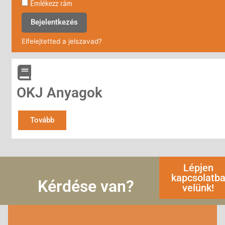
Emlékezz rám
Bejelentkezés
Elfelejtetted a jelszavad?
OKJ Anyagok
Tovább
Lépjen
kapcsolatb
Kérdése van?
velünk!