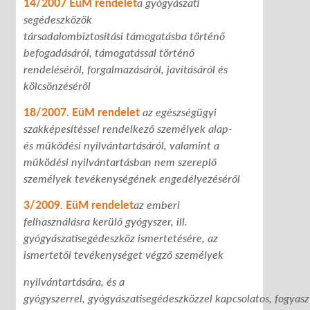
14/2007 EüM rendelet
a gyógyászati
segédeszközök
társadalombiztosítási
támogatásba történő
befogadásáról, támogatással történő
rendeléséről,
forgalmazásáról, javításáról és
kölcsönzéséről
18/2007. EüM rendelet
az egészségügyi
szakképesítéssel rendelkező személyek alap-
és működési nyilvántartásáról, valamint a
működési nyilvántartásban nem szereplő
személyek tevékenységének engedélyezéséről
3/2009. EüM rendelet
az emberi
felhasználásra kerülő gyógyszer, ill.
gyógyászatisegédeszköz
ismertetésére,
az
ismertetői tevékenységet végző személyek
nyilvántartására, és a
gyógyszerrel, gyógyászatisegédeszközzel
kapcsolatos,
fogyasz