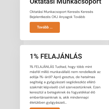
Oktatási Munkacsoport
Oktatási Munkacsoport Keresés Keresés
Bejelentkezés OKJ Anyagok Tovább
Tovább ...
1% FELAJÁNLÁS
1% FELAJÁNLÁS Tudtad, hogy több mint
másfél millió munkavállaló nem rendelkezik az
adója 1%-áról? Apró gesztus, de hatalmas
segítség a gyógyászati segédeszköz ellátó
szakmát képviselő civil szervezetünknek. Ezen
keresztül a betegeknek és fogyatékkal élő
embertársainknak is, akik mindennapi
életükben gyógyászati…