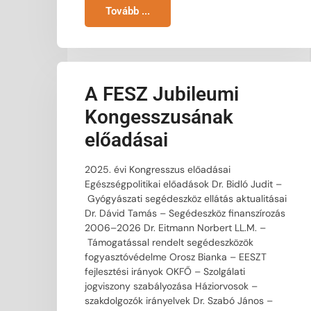
Tovább ...
A FESZ Jubileumi
Kongesszusának
előadásai
2025. évi Kongresszus előadásai
Egészségpolitikai előadások Dr. Bidló Judit –
Gyógyászati segédeszköz ellátás aktualitásai
Dr. Dávid Tamás – Segédeszköz finanszírozás
2006–2026 Dr. Eitmann Norbert LL.M. –
Támogatással rendelt segédeszközök
fogyasztóvédelme Orosz Bianka – EESZT
fejlesztési irányok OKFŐ – Szolgálati
25-30 ezer szakdolgozó
jogviszony szabályozása Háziorvosok –
hiányozhat az egészségügyből
szakdolgozók irányelvek Dr. Szabó János –