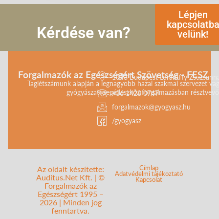
Lépjen
kapcsolatb
Kérdése van?
velünk!
Forgalmazók az Egészségért Szövetség - FESZ
1043 Budapest Lorántffy Zsuzsanna 
Taglétszámunk alapján a legnagyobb hazai szakmai szervezet vag
gyógyászati segédeszköz forgalmazásban résztvevő 
+36 1428 0747
forgalmazok@gyogyasz.hu
/gyogyasz
Címlap
Az oldalt készítette:
Adatvédelmi tájékoztató
Auditus.Net Kft. | ©
Kapcsolat
Forgalmazók az
Egészségért 1995 –
2026 | Minden jog
fenntartva.