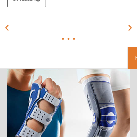
Fogyasztóvédelem
FOGYASZTÓVÉDELMI SZAKÉRTŐI
BIZOTTSÁG SZERVEZETI ÉS MŰKÖDÉSI
SZABÁLYZATA