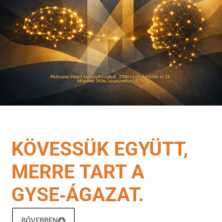
KÖVESSÜK EGYÜTT,
MERRE TART A
GYSE‑ÁGAZAT.
BŐVEBBEN