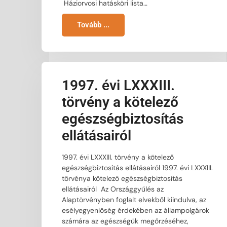
Háziorvosi hatásköri lista…
Azonnali, 100 százalékos béremelésre lenne szükség az
egészségügyben – ezt mondta a Független Egészségügyi
Tovább ...
Szakszervezet elnöke az ATV Start című műsorban.…
Bővebben
1997. évi LXXXIII.
törvény a kötelező
egészségbiztosítás
Fiatal gyermekgyógyászok
kutatásai
ellátásairól
1997. évi LXXXIII. törvény a kötelező
Bővebben
egészségbiztosítás ellátásairól 1997. évi LXXXIII.
törvénya kötelező egészségbiztosítás
ellátásairól Az Országgyűlés az
Alaptörvényben foglalt elvekből kiindulva, az
esélyegyenlőség érdekében az állampolgárok
számára az egészségük megőrzéséhez,