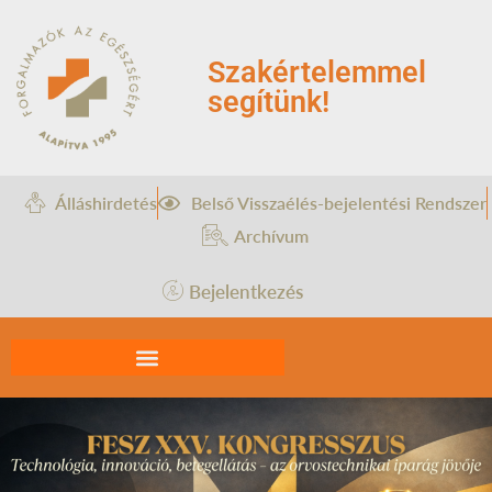
Szakértelemmel
segítünk!
Álláshirdetés
Belső Visszaélés-bejelentési Rendszer
Archívum
Bejelentkezés