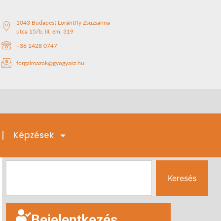
1043 Budapest Lorántffy Zsuzsanna
utca 15/b. III. em. 319
+36 1428 0747
forgalmazok@gyogyasz.hu
Képzések
Keresés
Bejelentkezés