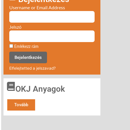
Username or Email Address
Jelszó
Emlékezz rám
Bejelentkezés
Elfelejtetted a jelszavad?
OKJ Anyagok
Tovább