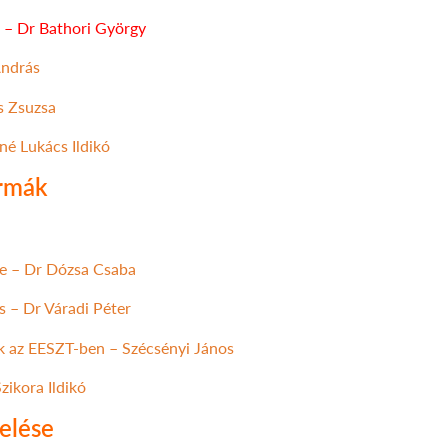
e – Dr Bathori György
András
s Zsuzsa
é Lukács Ildikó
ormák
je – Dr Dózsa Csaba
s – Dr Váradi Péter
k az EESZT-ben – Szécsényi János
Szikora Ildikó
elése