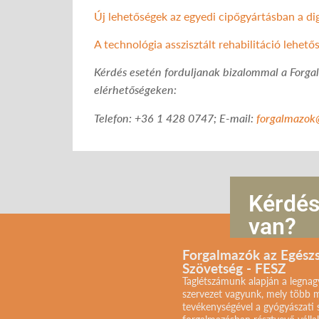
Új lehetőségek az egyedi cipőgyártásban a dig
A technológia asszisztált rehabilitáció lehe
Kérdés esetén forduljanak bizalommal a Forga
elérhetőségeken:
Telefon: +36 1 428 0747; E-mail:
forgalmazok
Kérdé
van?
Forgalmazók az Egész
Szövetség - FESZ
Taglétszámunk alapján a legna
szervezet vagyunk, mely több m
tevékenységével a gyógyászati