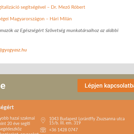
italizáció segítségével – Dr. Mező Róbert
tőségei Magyarországon – Hári Milán
lmazók az Egészségért Szövetség munkatársaihoz az alábbi
@gyogyasz.hu
se
Lépjen kapcsolatb
ségért
gyobb hazai szakmai
1043 Budapest Lorántffy Zsuzsanna utca
15/b. III. em. 319
int 20 éve segíti
 segédeszköz
+36 1428 0747