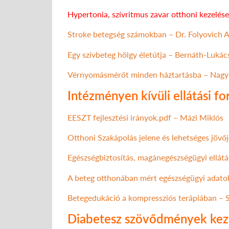
Hypertonia, szívritmus zavar otthoni kezelés
Stroke betegség számokban – Dr. Folyovich 
Egy szívbeteg hölgy életútja – Bernáth-Lukác
Vérnyomásmérőt minden háztartásba – Nagyn
Intézményen kívüli ellátási f
EESZT fejlesztési irányok.pdf – Mázi Miklós
Otthoni Szakápolás jelene és lehetséges jövő
Egészségbiztosítás, magánegészségügyi ellátá
A beteg otthonában mért egészségügyi adato
Betegedukáció a kompressziós terápiában – 
Diabetesz szövődmények kez