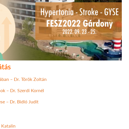
átás
ában – Dr. Török Zoltán
ok – Dr. Szerdi Kornél
e – Dr. Bidló Judit
 Katalin