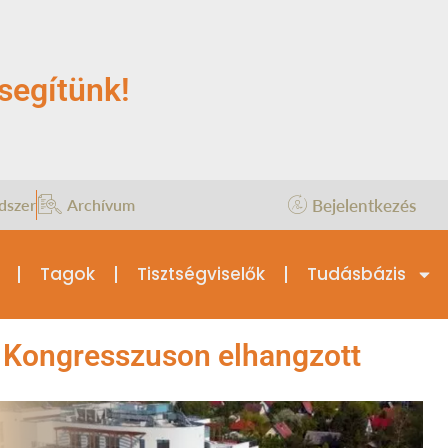
segítünk!
Bejelentkezés
dszer
Archívum
Tagok
Tisztségviselők
Tudásbázis
 Kongresszuson elhangzott