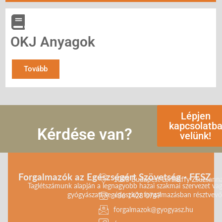
OKJ Anyagok
Tovább
Lépjen
kapcsolatb
Kérdése van?
velünk!
Forgalmazók az Egészségért Szövetség - FESZ
1043 Budapest Lorántffy Zsuzsanna 
Taglétszámunk alapján a legnagyobb hazai szakmai szervezet vag
gyógyászati segédeszköz forgalmazásban résztvevő 
+36 1428 0747
forgalmazok@gyogyasz.hu