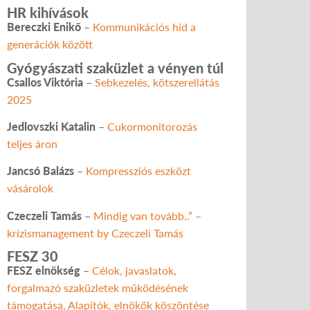
HR kihívások
Bereczki Enikő
–
Kommunikációs híd a
generációk között
Gyógyászati szaküzlet a vényen túl
Csallos Viktória
–
Sebkezelés, kötszerellátás
2025
Jedlovszki Katalin
–
Cukormonitorozás
teljes áron
Jancsó Balázs
–
Kompressziós eszközt
vásárolok
Czeczeli Tamás
–
Mindig van tovább..” –
krízismanagement by Czeczeli Tamás
FESZ 30
FESZ elnökség
–
Célok, javaslatok,
forgalmazó szaküzletek működésének
támogatása, Alapítók, elnökök köszöntése