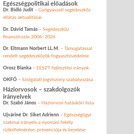
Egészségpolitikai előadások
Dr. Bidló Judit
–
Gyógyászati segédeszköz
ellátás aktualitásai
Dr. Dávid Tamás
–
Segédeszköz
finanszírozás 2006–2026
Dr. Eitmann Norbert LL.M.
–
Támogatással
rendelt segédeszközök fogyasztóvédelme
Orosz Bianka
–
EESZT fejlesztési irányok
OKFŐ
–
Szolgálati jogviszony szabályozása
Háziorvosok – szakdolgozók
irányelvek
Dr. Szabó János
–
Háziorvosi hatásköri lista
Ujváriné Dr. Siket Adrienn
–
Egészségügyi
szakmai irányelv a nyomási fekély
rizikófelmérése, prevenciója és kezelése