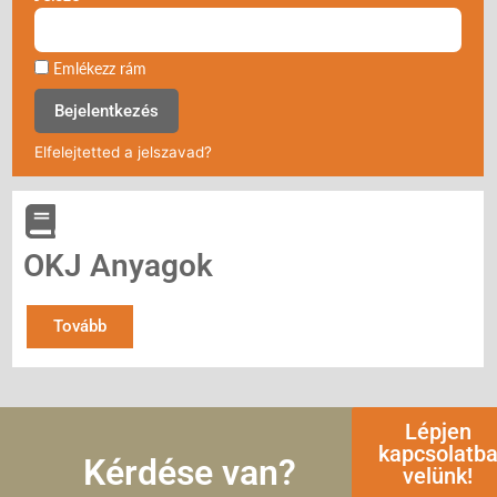
Emlékezz rám
Bejelentkezés
Elfelejtetted a jelszavad?
OKJ Anyagok
Tovább
Lépjen
kapcsolatb
Kérdése van?
velünk!