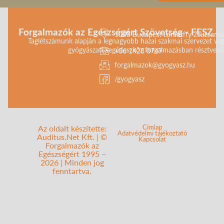
Forgalmazók az Egészségért Szövetség - FESZ
1043 Budapest Lorántffy Zsuzsanna 
Taglétszámunk alapján a legnagyobb hazai szakmai szervezet vag
gyógyászati segédeszköz forgalmazásban résztvevő 
+36 1428 0747
forgalmazok@gyogyasz.hu
/gyogyasz
Címlap
Az oldalt készítette:
Adatvédelmi tájékoztató
Auditus.Net Kft. | ©
Kapcsolat
Forgalmazók az
Egészségért 1995 –
2026 | Minden jog
fenntartva.