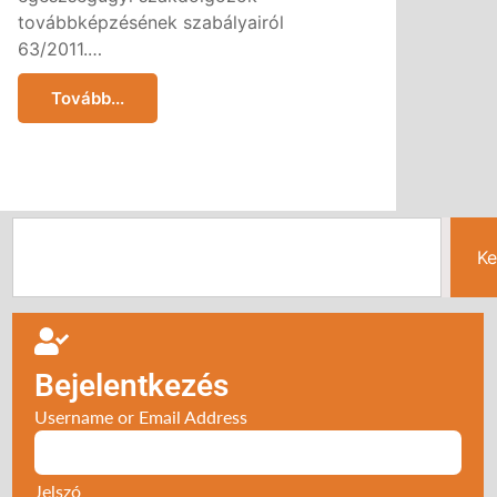
továbbképzésének szabályairól
63/2011.…
Tovább...
Ke
Bejelentkezés
Username or Email Address
Jelszó