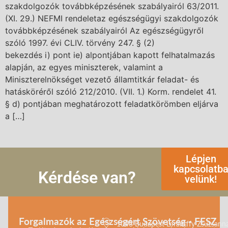
szakdolgozók továbbképzésének szabályairól 63/2011.
(XI. 29.) NEFMI rendeletaz egészségügyi szakdolgozók
továbbképzésének szabályairól Az egészségügyről
szóló 1997. évi CLIV. törvény 247. § (2)
bekezdés i) pont ie) alpontjában kapott felhatalmazás
alapján, az egyes miniszterek, valamint a
Miniszterelnökséget vezető államtitkár feladat- és
hatásköréről szóló 212/2010. (VII. 1.) Korm. rendelet 41.
§ d) pontjában meghatározott feladatkörömben eljárva
a […]
Lépjen
kapcsolatb
Kérdése van?
velünk!
Forgalmazók az Egészségért Szövetség - FESZ
1043 Budapest Lorántffy Zsuzsanna 