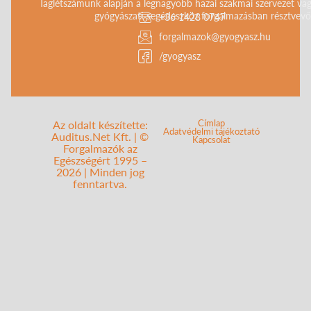
Taglétszámunk alapján a legnagyobb hazai szakmai szervezet vag
gyógyászati segédeszköz forgalmazásban résztvevő 
+36 1428 0747
forgalmazok@gyogyasz.hu
/gyogyasz
Címlap
Az oldalt készítette:
Adatvédelmi tájékoztató
Auditus.Net Kft. | ©
Kapcsolat
Forgalmazók az
Egészségért 1995 –
2026 | Minden jog
fenntartva.