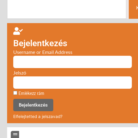
Bejelentkezés
Username or Email Address
Jelszó
Emlékezz rám
Bejelentkezés
Elfelejtetted a jelszavad?