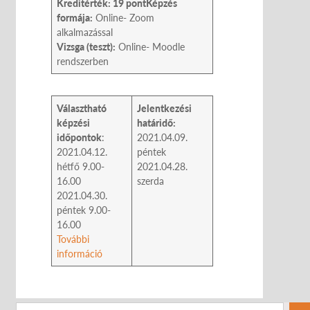
Kreditérték: 19 pont
Képzés
formája:
Online- Zoom
alkalmazással
Vizsga (teszt):
Online- Moodle
rendszerben
Választható
Jelentkezési
képzési
határidő:
időpontok
:
2021.04.09.
2021.04.12.
péntek
hétfő 9.00-
2021.04.28.
16.00
szerda
2021.04.30.
péntek 9.00-
16.00
További
információ