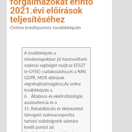
forgalmazókat érintő
2021.évi előírások
teljesítéséhez
Online kreditpontos továbbképzés
A továbbképzés a
mindennapokban jól hasznosítható
szakmai segítséget nyújt:az EESZT
(e-GYSE) csatlakozáshoz,és a NAV,
GDPR, MDR előírások
végrehajthatóságához.Az online
továbbképzés a
6. Általános és elektrofiziológiai
asszissztencia és a
15. Rehabilitációs és életvezetést
támogató szakmacsoportba
tartozó szakdolgozók számára
kredit pontot ad.