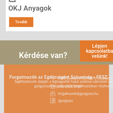
OKJ Anyagok
Tovább
Lépjen
kapcsolatb
Kérdése van?
velünk!
Forgalmazók az Egészségért Szövetség - FESZ
1043 Budapest Lorántffy Zsuzsanna 
Taglétszámunk alapján a legnagyobb hazai szakmai szervezet vag
gyógyászati segédeszköz forgalmazásban résztvevő 
+36 1428 0747
forgalmazok@gyogyasz.hu
/gyogyasz