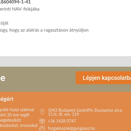
18604094-1-41
erinti NAV-fiókjába
tóját
át úgy, hogy az aláírás a ragasztáson átnyúljon
se
Lépjen kapcsolatb
ségért
gyobb hazai szakmai
1043 Budapest Lorántffy Zsuzsanna utca
15/b. III. em. 319
int 20 éve segíti
 segédeszköz
+36 1428 0747
lkozásokat, orvosokat
forgalmazok@gyogyasz.hu