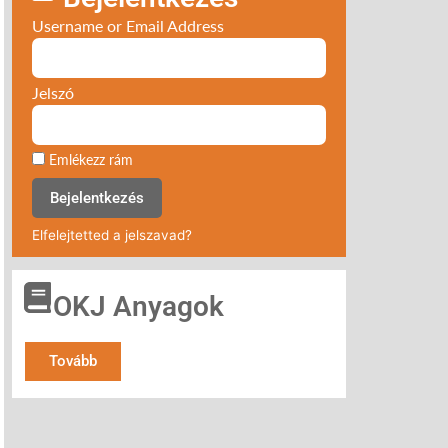
Username or Email Address
Jelszó
Emlékezz rám
Bejelentkezés
Elfelejtetted a jelszavad?
OKJ Anyagok
Tovább