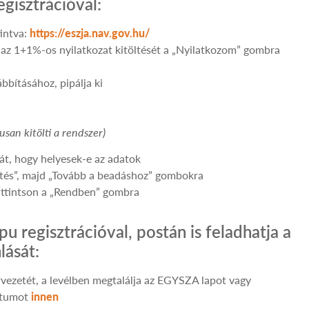
gisztrációval:
tintva:
https://eszja.nav.gov.hu/
i az 1+1%-os nyilatkozat kitöltését a „Nyilatkozom” gombra
bbításához, pipálja ki
san kitölti a rendszer)
át, hogy helyesek-e az adatok
ntés”, majd „Tovább a beadáshoz” gombokra
attintson a „Rendben” gombra
u regisztrációval, postán is feladhatja a
lását:
vezetét, a levélben megtalálja az EGYSZA lapot vagy
entumot
innen