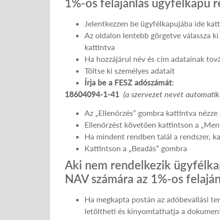
1%-os felajánlás ügyfélkapu re
Jelentkezzen be ügyfélkapujába ide kat
Az oldalon lentebb görgetve válassza k
kattintva
Ha hozzájárul név és cím adatainak tová
Töltse ki személyes adatait
Írja be a FESZ adószámát:
18604094-1-41
(a szervezet nevét automatiku
Az „Ellenőrzés” gombra kattintva nézze 
Ellenőrzést követően kattintson a „Me
Ha mindent rendben talál a rendszer, k
Kattintson a „Beadás” gombra
Aki nem rendelkezik ügyfélkap
NAV számára az 1%-os felaján
Ha megkapta postán az adóbevallási ter
letöltheti és kinyomtathatja a dokum