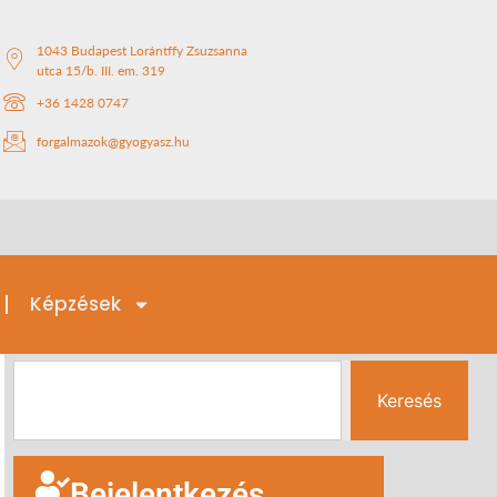
1043 Budapest Lorántffy Zsuzsanna
utca 15/b. III. em. 319
+36 1428 0747
forgalmazok@gyogyasz.hu
Képzések
Keresés
Bejelentkezés