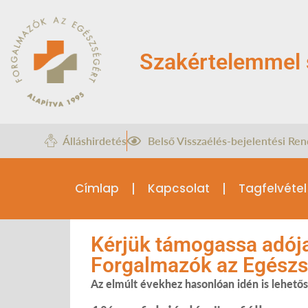
Szakértelemmel 
Álláshirdetés
Belső Visszaélés-bejelentési Ren
Címlap
Kapcsolat
Tagfelvétel
Kérjük támogassa adója
Forgalmazók az Egészs
Az elmúlt évekhez hasonlóan idén is lehető