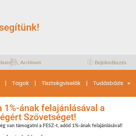
segítünk!
Bejelentkezés
dszer
Archívum
Tagok
Tisztségviselők
Tudásbázis
 1%-ának felajánlásával a
égért Szövetséget!
ség van támogatni a FESZ-t, adód 1%-ának felajánlásával!