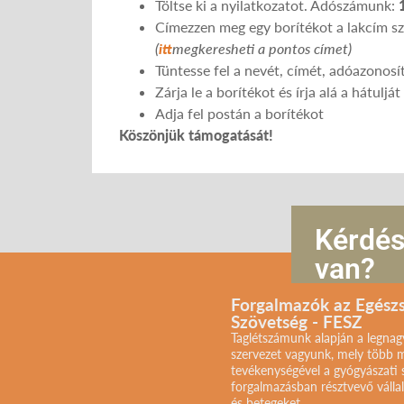
Töltse ki a nyilatkozatot. Adószámunk:
Címezzen meg egy borítékot a lakcím sz
(
itt
megkeresheti a pontos címet)
Tüntesse fel a nevét, címét, adóazonosí
Zárja le a borítékot és írja alá a hátulj
Adja fel postán a borítékot
Köszönjük támogatását!
Kérdé
van?
Forgalmazók az Egész
Szövetség - FESZ
Taglétszámunk alapján a legna
szervezet vagyunk, mely több m
tevékenységével a gyógyászati
forgalmazásban résztvevő válla
és betegeket.