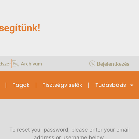
segítünk!
Bejelentkezés
dszer
Archívum
Tagok
Tisztségviselők
Tudásbázis
To reset your password, please enter your email
address or username below.