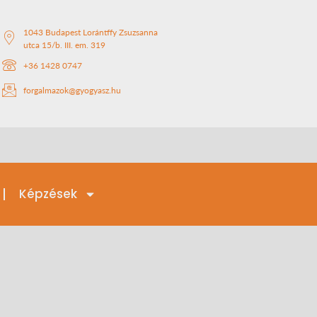
1043 Budapest Lorántffy Zsuzsanna
utca 15/b. III. em. 319
+36 1428 0747
forgalmazok@gyogyasz.hu
Képzések