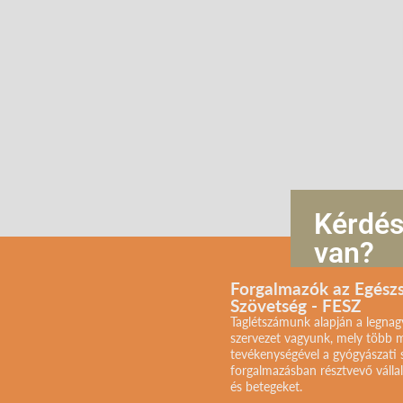
Kérdé
van?
Forgalmazók az Egész
Szövetség - FESZ
Taglétszámunk alapján a legna
szervezet vagyunk, mely több m
tevékenységével a gyógyászati
forgalmazásban résztvevő válla
és betegeket.