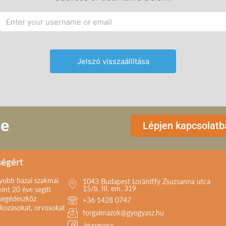
se
Lépjen kapcsolatb
ségért
gyobb hazai szakmai
1043 Budapest Lorántffy Zsuzsanna utca
15/b. III. em. 319
int 20 éve segíti
 segédeszköz
+36 1428 0747
lkozásokat, orvosokat
forgalmazok@gyogyasz.hu
/gyogyasz