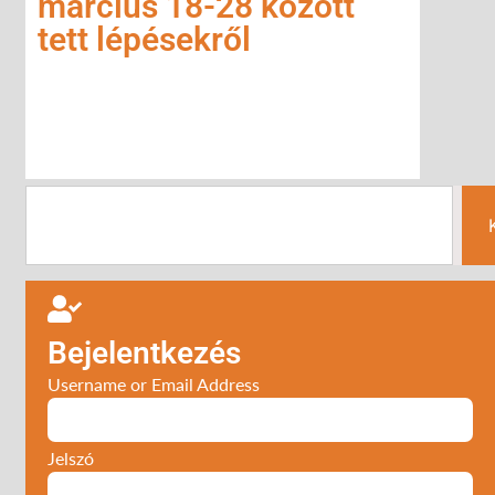
március 18-28 között
tett lépésekről
Bejelentkezés
Username or Email Address
Jelszó