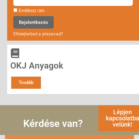
Emlékezz rám
Bejelentkezés
Elfelejtetted a jelszavad?
OKJ Anyagok
Tovább
Lépjen
kapcsolatb
Kérdése van?
velünk!