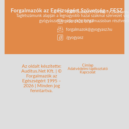
Forgalmazók az Egészségért Szövetség - FESZ
1043 Budapest Lorántffy Zsuzsanna 
Taglétszámunk alapján a legnagyobb hazai szakmai szervezet vag
gyógyászati segédeszköz forgalmazásban résztvevő 
+36 1428 0747
forgalmazok@gyogyasz.hu
/gyogyasz
Címlap
Az oldalt készítette:
Adatvédelmi tájékoztató
Auditus.Net Kft. | ©
Kapcsolat
Forgalmazók az
Egészségért 1995 –
2026 | Minden jog
fenntartva.