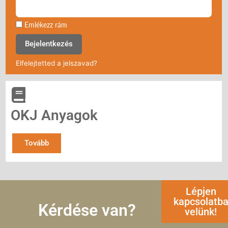
Emlékezz rám
Bejelentkezés
Elfelejtetted a jelszavad?
OKJ Anyagok
Tovább
Lépjen
kapcsolatb
Kérdése van?
velünk!