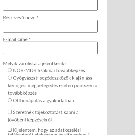
Résztvevő neve *
E-mail címe *
Melyik várólistára jelentkezik?
NOR-MDR Szakmai továbbképzés
Gyógyászati segédeszközök kiajánlása
keringési megbetegedés esetén pontszerző
továbbképzés
Otthonápolás a gyakorlatban
Szeretnék tájékoztatást kapni a
jövőbeni képzésekről
Kijelentem, hogy az adatkezelési
tájékoztatót elolvastam és elfogadom.*