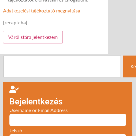
Adatkezelési tájékoztató megnyitása
[recaptcha]
Ke
Bejelentkezés
Username or Email Address
Jelszó