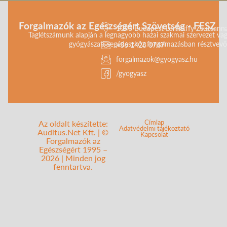
Forgalmazók az Egészségért Szövetség - FESZ
1043 Budapest Lorántffy Zsuzsanna 
Taglétszámunk alapján a legnagyobb hazai szakmai szervezet vag
gyógyászati segédeszköz forgalmazásban résztvevő 
+36 1428 0747
forgalmazok@gyogyasz.hu
/gyogyasz
Címlap
Az oldalt készítette:
Adatvédelmi tájékoztató
Auditus.Net Kft. | ©
Kapcsolat
Forgalmazók az
Egészségért 1995 –
2026 | Minden jog
fenntartva.