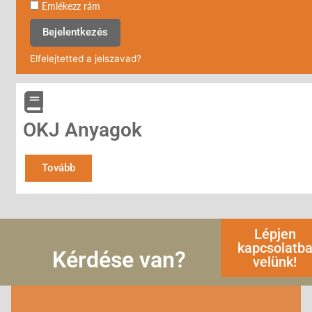
Emlékezz rám
Bejelentkezés
Elfelejtetted a jelszavad?
OKJ Anyagok
Tovább
Lépjen
kapcsolatb
Kérdése van?
velünk!