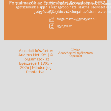
Forgalmazók az Egészségért Szövetség - FESZ
1043 Budapest Lorántffy Zsuzsanna 
Taglétszámunk alapján a legnagyobb hazai szakmai szervezet vag
gyógyászati segédeszköz forgalmazásban résztvevő 
+36 1428 0747
forgalmazok@gyogyasz.hu
/gyogyasz
Címlap
Az oldalt készítette:
Adatvédelmi tájékoztató
Auditus.Net Kft. | ©
Kapcsolat
Forgalmazók az
Egészségért 1995 –
2026 | Minden jog
fenntartva.