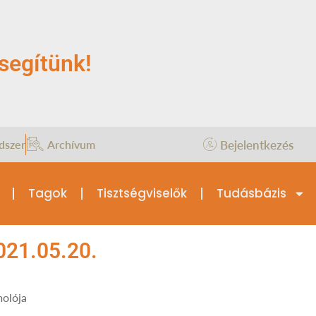
segítünk!
Bejelentkezés
dszer
Archívum
Tagok
Tisztségviselők
Tudásbázis
021.05.20.
molója