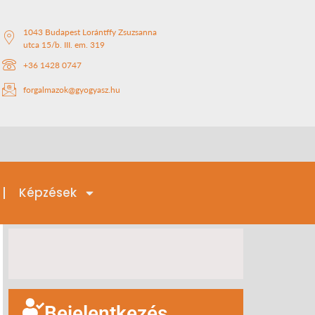
1043 Budapest Lorántffy Zsuzsanna
utca 15/b. III. em. 319
+36 1428 0747
forgalmazok@gyogyasz.hu
Képzések
Bejelentkezés