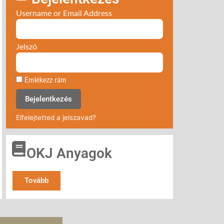
Username or Email Address
Jelszó
Emlékezz rám
Bejelentkezés
Elfelejtetted a jelszavad?
OKJ Anyagok
Tovább